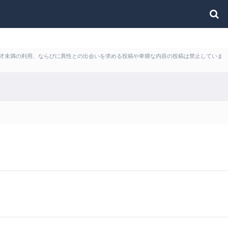
ど18才未満の利用、ならびに異性との出会いを求める投稿や卑猥な内容の投稿は禁止していま