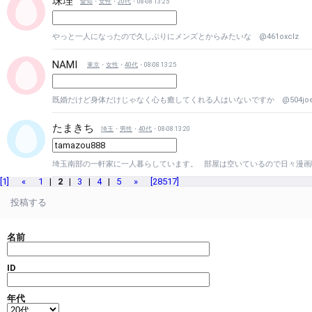
珠理
愛知
・
女性
・
20代
・08-08 13:25
やっと一人になったので久しぶりにメンズとからみたいな @461oxclz
NAMI
東京
・
女性
・
40代
・08-08 13:25
既婚だけど身体だけじゃなく心も癒してくれる人はいないですか @504joe
たまきち
埼玉
・
男性
・
40代
・08-08 13:20
埼玉南部の一軒家に一人暮らしています。 部屋は空いているので日々漫画喫
[1]
«
1
|
2
|
3
|
4
|
5
»
[28517]
投稿する
名前
ID
年代