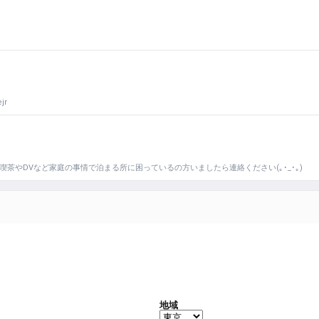
jr
茶やDVなど家庭の事情で泊まる所に困っているの方いましたら連絡ください(｡･_･｡)
地域