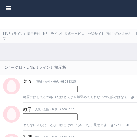
LINE（ライン）掲示板はLINE（ライン）公式サービス、公認サイトではございません
す。
2ページ目・LINE（ライン）掲示板
菜々
宮城
・
女性
・
40代
・08-08 13:25
綺麗にはしてるつもりだけど夫が全然褒めてくれないので誰かはなそ @199c
敦子
大阪
・
女性
・
10代
・08-08 13:25
そんなに大したことないけどそれでもいいなら見せるよ @425dndux