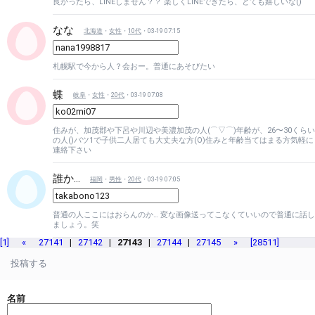
良かったら、LINEしません？？ 楽しくLINEできたら、とても嬉しいな()
なな
北海道
・
女性
・
10代
・03-19 07:15
札幌駅で今から人？会おー。普通にあそびたい
蝶
岐阜
・
女性
・
20代
・03-19 07:08
住みが、加茂郡や下呂や川辺や美濃加茂の人(⌒▽⌒)年齢が、26〜30くらい
の人()バツ1で子供二人居ても大丈夫な方(O)住みと年齢当てはまる方気軽に
連絡下さい
誰か…
福岡
・
男性
・
20代
・03-19 07:05
普通の人ここにはおらんのか… 変な画像送ってこなくていいので普通に話し
ましょう。笑
[1]
«
27141
|
27142
|
27143
|
27144
|
27145
»
[28511]
投稿する
名前