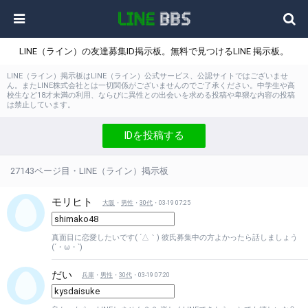
LINE（ライン）の友達募集ID掲示板。無料で見つけるLINE 掲示板。
LINE（ライン）掲示板はLINE（ライン）公式サービス、公認サイトではございませ
ん。またLINE株式会社とは一切関係がございませんのでご了承ください。中学生や高
校生など18才未満の利用、ならびに異性との出会いを求める投稿や卑猥な内容の投稿
は禁止しています。
IDを投稿する
27143ページ目・LINE（ライン）掲示板
モリヒト
大阪
・
男性
・
30代
・03-19 07:25
真面目に恋愛したいです( ´△｀) 彼氏募集中の方よかったら話しましょう
(´・ω・`)
だい
兵庫
・
男性
・
30代
・03-19 07:20