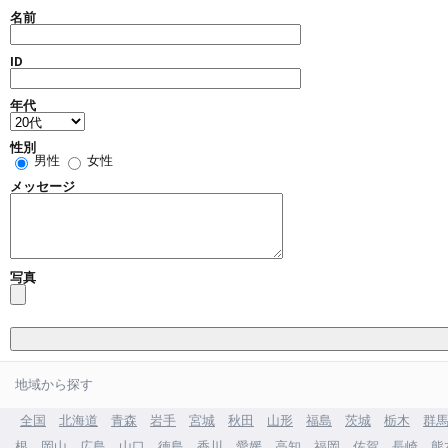
名前
ID
年代
性別
男性
女性
メッセージ
写真
地域から探す
全国
北海道
青森
岩手
宮城
秋田
山形
福島
茨城
栃木
群
根
岡山
広島
山口
徳島
香川
愛媛
高知
福岡
佐賀
長崎
熊