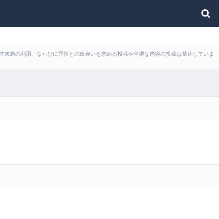
ど18才未満の利用、ならびに異性との出会いを求める投稿や卑猥な内容の投稿は禁止していま