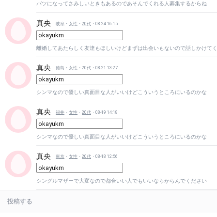
バツになってさみしいときもあるのであそんでくれる人募集するからね
真央
岐阜
・
女性
・
20代
・08-24 16:15
離婚してあたらしく友達もほしいけどまずは出会いもないので話しかけて
真央
徳島
・
女性
・
20代
・08-21 13:27
シンマなので優しい真面目な人がいいけどこういうところにいるのかな
真央
福井
・
女性
・
20代
・08-19 14:18
シンマなので優しい真面目な人がいいけどこういうところにいるのかな
真央
東京
・
女性
・
20代
・08-18 12:56
シングルマザーで大変なので都合いい人でもいいならからんでください
投稿する