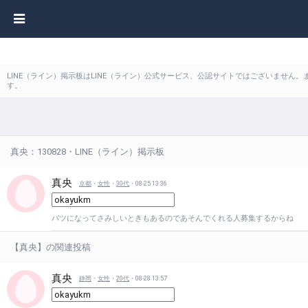
LINE（ライン）掲示板はLINE（ライン）公式サービス、公認サイトではございません
す。
真央：130828・LINE（ライン）掲示板
真央
京都
・
女性
・
30代
・08-25 13:36
バツになってさみしいときもあるのであそんでくれる人募集するからね
【真央】の関連投稿
真央
静岡
・
女性
・
20代
・08-28 13:57