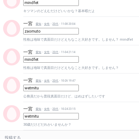
キツマンのどえむだけどいいかな？基本暇だよ
一宮
愛知
・
女性
・
20代
・11-08 20:04
性格は地味で真面目だけどえちなこと大好きです。しません？ mindfet
一宮
愛知
・
女性
・
20代
・11-04 21:14
性格は地味で真面目だけどえちなこと大好きです。しません？
一宮
愛知
・
女性
・
20代
・10-26 19:47
公務員だから普段真面目だけど、はめはずしたいです
一宮
愛知
・
女性
・
20代
・10-24 23:15
30歳だけどだれかいませんか？
投稿する