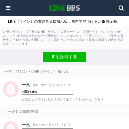
LINE（ライン）の友達募集ID掲示板。無料で見つけるLINE 掲示板。
LINE（ライン）掲示板はLINE（ライン）公式サービス、公認サイトではございませ
ん。またLINE株式会社とは一切関係がございませんのでご了承ください。中学生や高
校生など18才未満の利用、ならびに異性との出会いを求める投稿や卑猥な内容の投稿
は禁止しています。
IDを投稿する
一宮：132224・LINE（ライン）掲示板
一宮
愛知
・
女性
・
20代
・12-07 21:19
せ友になってくれる人さがしてます。だれかいないかな？
【一宮】の関連投稿
一宮
愛知
・
女性
・
20代
・11-17 20:15