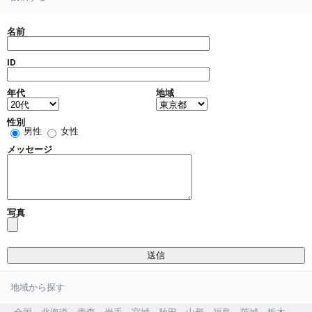
名前
ID
年代
地域
性別
男性
女性
メッセージ
写真
地域から探す