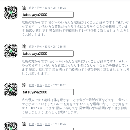
達
広島
・
男性
・
30代
・08-14 19:27
広島の方からです 音ゲーやいろんな場所に行くことが好きです！ TikTokや
ってます！ いろいろな背景だったりネタになりそうなものを投稿していま
す 幅広い感じです 男女問わず年齢問わず！ぜひ仲良く致しましょう よろし
くお願いします。
達
広島
・
男性
・
30代
・08-10 16:54
広島の方からです! 音ゲーやいろんな場所に行くことが好きです！ TikTok
やってます！ いろいろな背景だったりネタになりそうなものを投稿してい
ます 幅広い感じです 男女問わず年齢問わず！ぜひ仲良く致しましょう よろ
しくお願いします。
達
広島
・
男性
・
30代
・07-25 19:25
広島県人です！趣味は体を動かすことや音ゲー最近映画などです！ 昔バス
ケとかやっていましたバレーも好きです いろんな場所に行くことが好きで
す！ TikTokやってます 幅広い感じです 男女問わず年齢問わず！ぜひ仲良
く致しましょう よろしくお願いします。
達
広島
・
男性
・
30代
・07-18 19:47