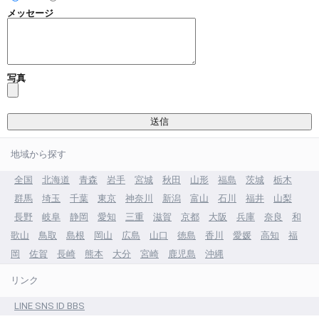
メッセージ
写真
地域から探す
全国
北海道
青森
岩手
宮城
秋田
山形
福島
茨城
栃木
群馬
埼玉
千葉
東京
神奈川
新潟
富山
石川
福井
山梨
長野
岐阜
静岡
愛知
三重
滋賀
京都
大阪
兵庫
奈良
和
歌山
鳥取
島根
岡山
広島
山口
徳島
香川
愛媛
高知
福
岡
佐賀
長崎
熊本
大分
宮崎
鹿児島
沖縄
リンク
LINE SNS ID BBS