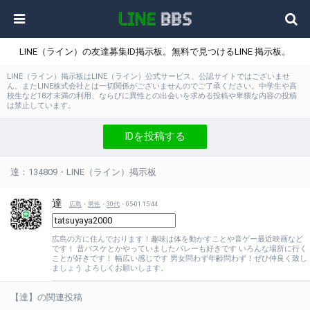
LINE（ライン）の友達募集ID掲示板。無料で見つけるLINE 掲示板。
LINE（ライン）掲示板はLINE（ライン）公式サービス、公認サイトではございませ
ん。またLINE株式会社とは一切関係がございませんのでご了承ください。中学生や高
校生など18才未満の利用、ならびに異性との出会いを求める投稿や卑猥な内容の投稿
は禁止しています。
IDを投稿する
達：134809・LINE（ライン）掲示板
達
広島
・
男性
・
30代
・05-01 15:44
広島の方に住んでおります！趣味は体を動かすことや音ゲー最近映画など
です！ 昔バスケとかやっていましたバレーも好きです いろんな場所に行く
ことが好きです！ 幅広い感じです 男女問わず年齢問わず！ぜひ仲良く致し
ましょう よろしくお願いします。
【達】の関連投稿