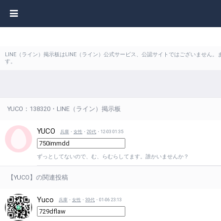
LINE（ライン）掲示板はLINE（ライン）公式サービス、公認サイトではございません
す。
YUCO：138320・LINE（ライン）掲示板
YUCO
兵庫
・
女性
・
20代
・12-03 01:35
ずっとしてないので、む、らむらしてます。誰かいませんか？
【YUCO】の関連投稿
Yuco
兵庫
・
女性
・
30代
・01-06 23:13