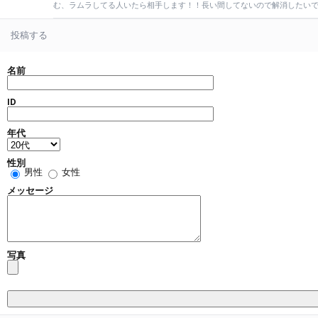
む、ラムラしてる人いたら相手します！！長い間してないので解消したい
投稿する
名前
ID
年代
性別
男性
女性
メッセージ
写真