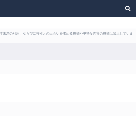
ど18才未満の利用、ならびに異性との出会いを求める投稿や卑猥な内容の投稿は禁止していま