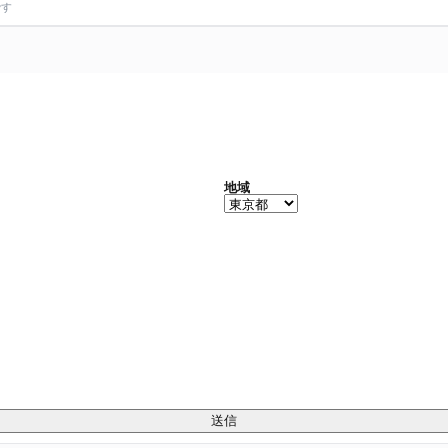
です
地域