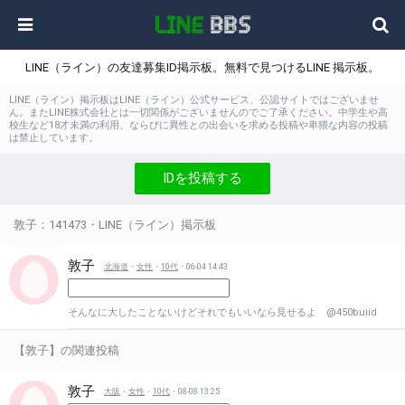
LINE（ライン）の友達募集ID掲示板。無料で見つけるLINE 掲示板。
LINE（ライン）掲示板はLINE（ライン）公式サービス、公認サイトではございませ
ん。またLINE株式会社とは一切関係がございませんのでご了承ください。中学生や高
校生など18才未満の利用、ならびに異性との出会いを求める投稿や卑猥な内容の投稿
は禁止しています。
IDを投稿する
敦子：141473・LINE（ライン）掲示板
敦子
北海道
・
女性
・
10代
・06-04 14:43
そんなに大したことないけどそれでもいいなら見せるよ @450buiid
【敦子】の関連投稿
敦子
大阪
・
女性
・
10代
・08-08 13:25