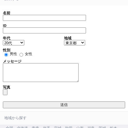
名前
ID
年代
地域
性別
男性
女性
メッセージ
写真
地域から探す