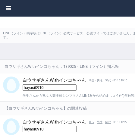
LINE（ライン）掲示板はLINE（ライン）公式サービス、公認サイトではございません
す。
白ウサギさんWithインコちゃん：139025・LINE（ライン）掲示板
白ウサギさんWithインコちゃん
埼玉
・
男性
・
50代
・01-10 19:10
学生さんから熟女人妻主婦シンママさんLINE友から始めましょう(^^)年齢容
【白ウサギさんWithインコちゃん】の関連投稿
白ウサギさんWithインコちゃん
埼玉
・
男性
・
50代
・01-13 12:22