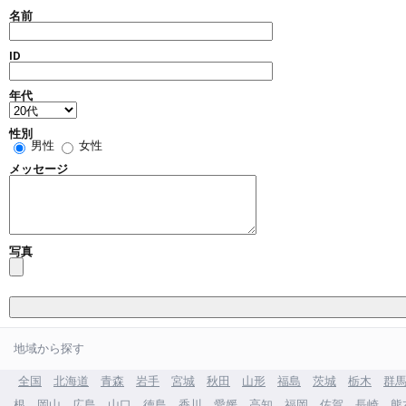
名前
ID
年代
性別
男性
女性
メッセージ
写真
地域から探す
全国
北海道
青森
岩手
宮城
秋田
山形
福島
茨城
栃木
群
根
岡山
広島
山口
徳島
香川
愛媛
高知
福岡
佐賀
長崎
熊