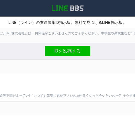
LINE（ライン）の友達募集ID掲示板。無料で見つけるLINE 掲示板。
。またLINE株式会社とは一切関係がございませんのでご了承ください。中学生や高校生な
IDを投稿する
姿等不問だよ〜(^o^)／いつでも気楽に返信下さいね♫仲良くなっら会いたいね〜(^_-)-☆是