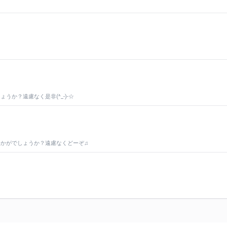
か？遠慮なく是非(^_-)-☆
どいかがでしょうか？遠慮なくどーぞ♫