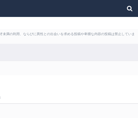
ど18才未満の利用、ならびに異性との出会いを求める投稿や卑猥な内容の投稿は禁止していま
非