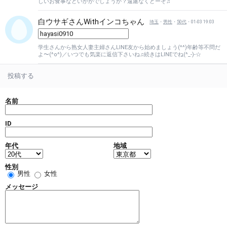
しいお食事などいかがでしょうか？遠慮なくどーぞ♫
白ウサギさんWithインコちゃん
埼玉
・
男性
・
50代
・01-03 19:03
学生さんから熟女人妻主婦さんLINE友から始めましょう(^^)年齢等不問だ
よ〜(^o^)／いつでも気楽に返信下さいね♫続きはLINEでね(^_-)-☆
投稿する
名前
ID
年代
地域
性別
男性
女性
メッセージ