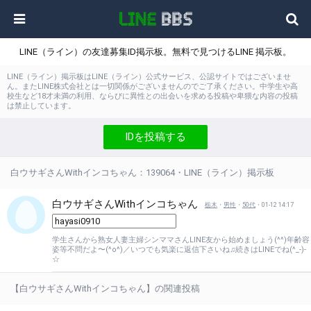
LINE（ライン）の友達募集ID掲示板。無料で見つけるLINE 掲示板。
LINE（ライン）掲示板はLINE（ライン）公式サービス、公認サイトではございませ
ん。またLINE株式会社とは一切関係がございませんのでご了承ください。中学生や高
校生など18才未満の利用、ならびに異性との出会いを求める投稿や卑猥な内容の投稿
は禁止しています。
IDを投稿する
白ウサギさんWithインコちゃん：139064・LINE（ライン）掲示板
白ウサギさんWithインコちゃん
栃木
・
男性
・
50代
・01-12 14:17
学生さんから熟女人妻主婦シンママさんLINE友から始めましょう(^^)年齢容
姿等不問だよ〜(^o^)／いつでも気楽に返信下さいね♫続きはLINEでね(^_-)-
☆
【白ウサギさんWithインコちゃん】の関連投稿